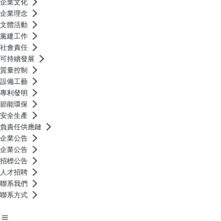
企業文化
企業理念
文體活動
黨建工作
社會責任
可持續發展
質量控制
設備工藝
專利發明
節能環保
安全生產
負責任供應鏈
企業公告
企業公告
招標公告
人才招聘
聯系我們
聯系方式