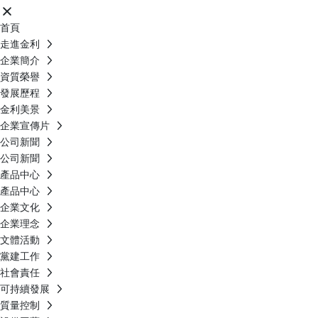
首頁
走進金利
企業簡介
資質榮譽
發展歷程
金利美景
企業宣傳片
公司新聞
公司新聞
產品中心
產品中心
企業文化
企業理念
文體活動
黨建工作
社會責任
可持續發展
質量控制